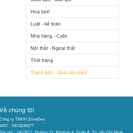
Hoa tươi
Luật - kế toán
Nhà hàng - Cafe
Nội thất - Ngoại thất
Thời trang
Tranh ảnh - Quà lưu niệm
Về chúng tôi
Công ty TNHH ZoneDes
MST : 0312249377
Địa chỉ : 141/97/7, Đường 13, Phường 4, Quận 8, Tp. Hồ Chí Minh