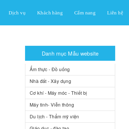
Dịch vụ
Khách hàng
Cẩm nang
Liên hệ
Danh mục Mẫu website
Ẩm thực - Đồ uống
Nhà đất - Xây dụng
Cơ khí - Máy móc - Thiết bị
Máy tinh- Viễn thông
Du lịch - Thẩm mỹ viện
Giáo dục - đào tạo